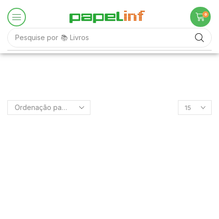
0
Pesquise por
📚 Livros