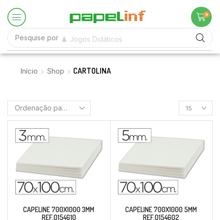
0
Pesquise por
♟️ Jogos Didáticos
CARTOLINA
Início
Shop
CAPELINE 700X1000 3MM
CAPELINE 700X1000 5MM
REF.0154610
REF.0154602