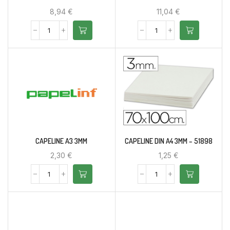
8,94
€
11,04
€
CAPELINE A3 3MM
CAPELINE DIN A4 3MM – 51898
2,30
€
1,25
€