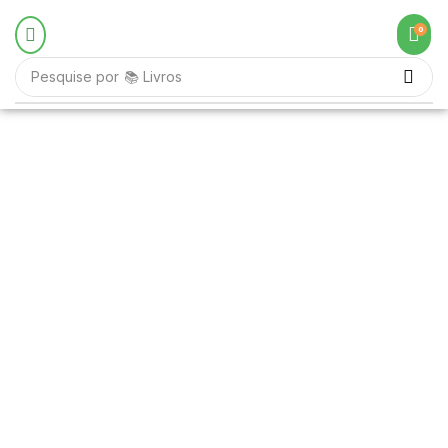
0
Pesquise por
📚 Livros