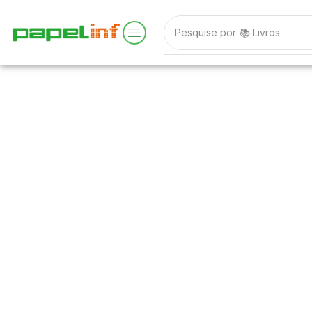
Pesquise por
📚 Livros