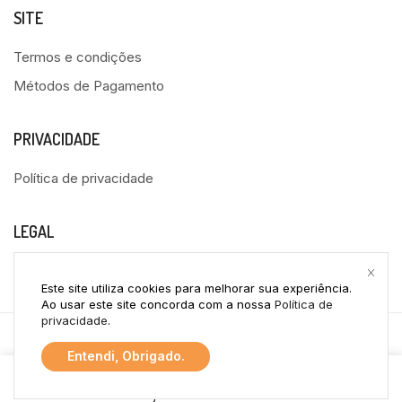
SITE
Termos e condições
Métodos de Pagamento
PRIVACIDADE
Política de privacidade
LEGAL
Livro de Reclamações
Este site utiliza cookies para melhorar sua experiência.
Ao usar este site concorda com a nossa
Política de
privacidade
.
Copyright © 2024
PapelInf
Entendi, Obrigado.
0
Webdesign por –
Otima Ideia
Início
Loja
Conta
Carrinho