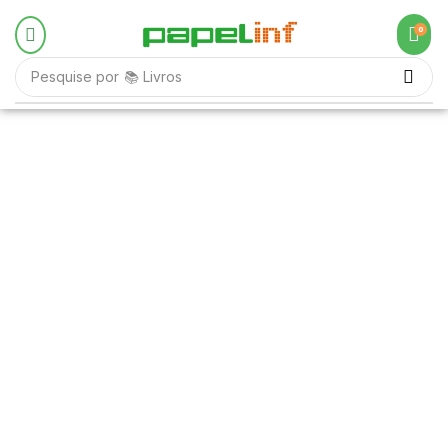
0
Pesquise por
📚 Livros