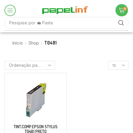
0
Pesquise por
💼 Pasta
T0481
Início
Shop
TINT.COMP.EPSON STYLUS
T0481 PRETO