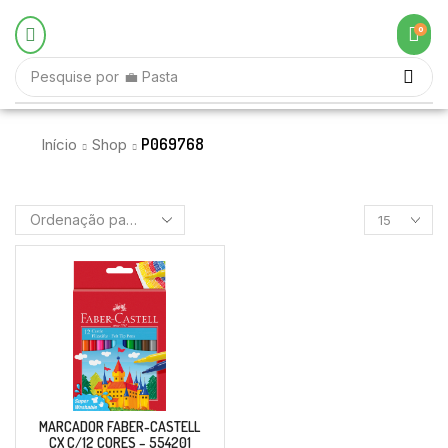
0
Pesquise por
💼 Pasta
P069768
Início
Shop
MARCADOR FABER-CASTELL
CX C/12 CORES – 554201