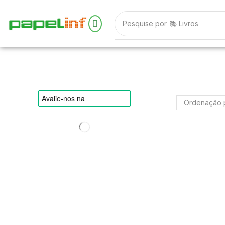
Pesquise por
📚 Livros