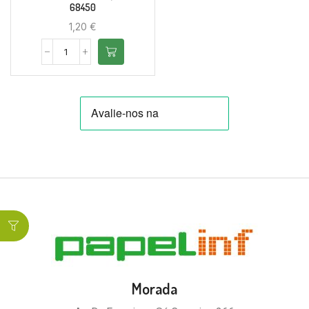
68450
1,20
€
Morada