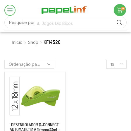
0
Pesquise por
♟️ Jogos Didáticos
KF14520
Início
Shop
DESENROLADOR Q-CONNECT
AUTOMATIC 12 A 19mmx33mt –