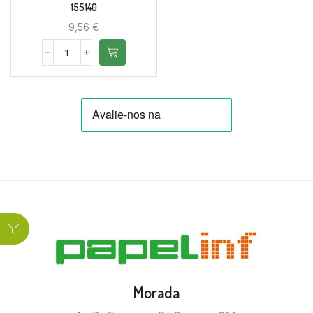
155140
9,56
€
Morada