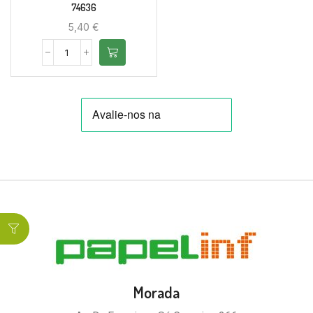
74636
5,40
€
Morada