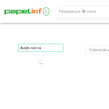
Pesquise por
📚 Livros