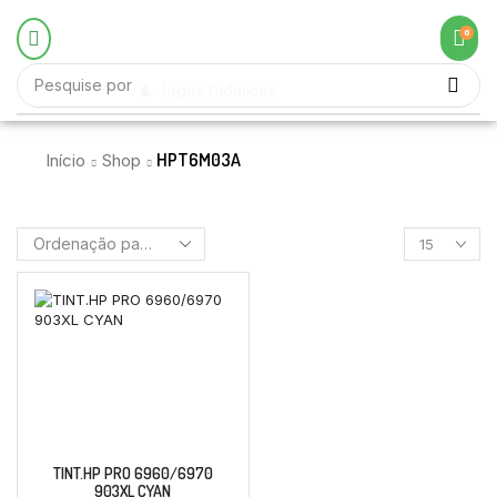
0
Pesquise por
♟️ Jogos Didáticos
HPT6M03A
Início
Shop
TINT.HP PRO 6960/6970
903XL CYAN