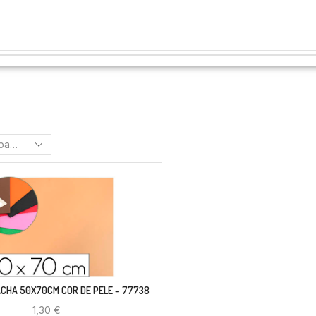
CHA 50X70CM COR DE PELE – 77738
1,30
€