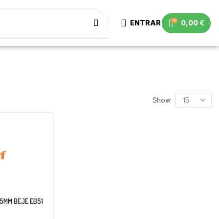
0
ENTRAR
0,00
€
Show
5MM BEJE EB51