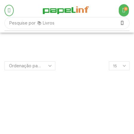
0
Pesquise por
📚 Livros