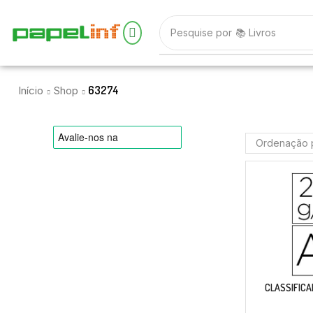
Pesquise por
📚 Livros
63274
Início
Shop
CLASSIFICA