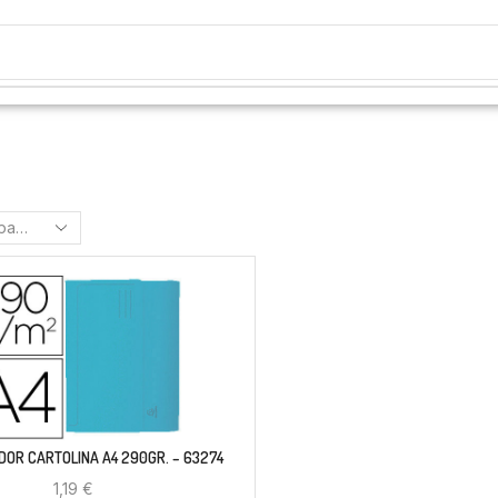
DOR CARTOLINA A4 290GR. – 63274
1,19
€