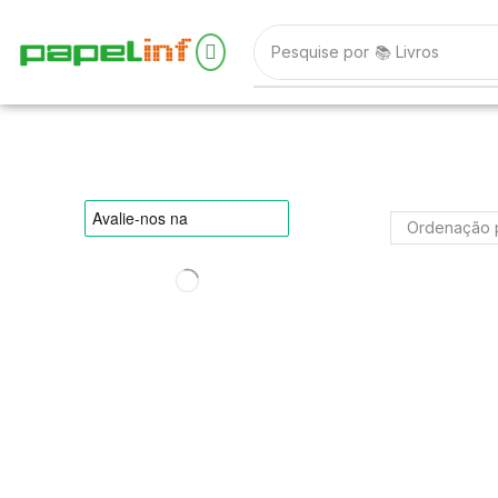
Pesquise por
📚 Livros