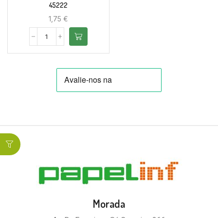
45222
1,75
€
Morada