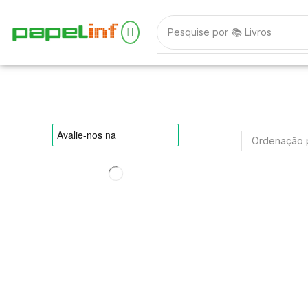
Pesquise por
📚 Livros