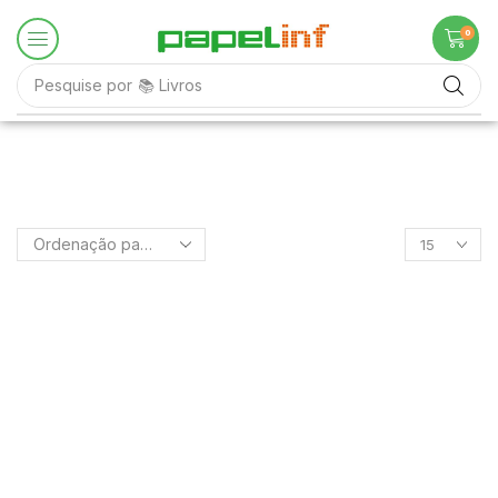
0
Pesquise por
📚 Livros