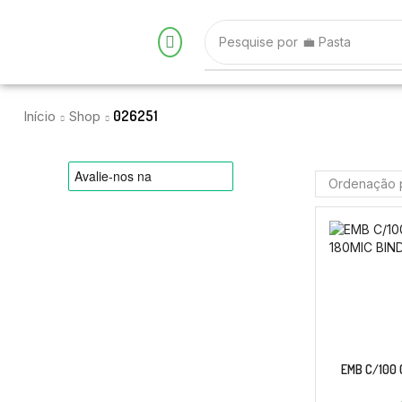
Pesquise por
💼 Pasta
026251
Início
Shop
EMB C/100